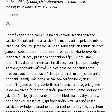
bariér: příklady dobrých bezbariérových realizací. Brno:
Masarykova univerzita, s. 235-274.
Full text
DOI
Sedmá kapitola se zaměřuje na praktickou ukázku aplikace
taktického urbanismu a taktického mapování na příkladu města
Brna. Při výzkumu jsme využili šesti souvisejících taktik. Nejprve
jsme ve spolupráci s Poradním sborem pro bezbariérové Brno
identifikovali typy prostorů prioritního zájmu. Poté jsme
identifikovali prioritní místa a instituce, které jsou pro osoby
se znevýhodněním klíčové. Ve třetí taktice identifikujeme
prostorovou koncentraci těchto prioritních míst (s cílem určit
prioritní území). Následně na základě terénního výzkumu
identifikujeme bariéry v prioritních územích a kategorizujeme
je do několika tříd. Každou bariéru pak podrobujeme hodnocení,
jak náročné je její odstranění – buď z hlediska povahy bariéry,
nebo optikou vlastnictví/správy bariéry. V závěrečné šesté
taktice navrhujeme snadno odstranitelné bariéry tak, abychom