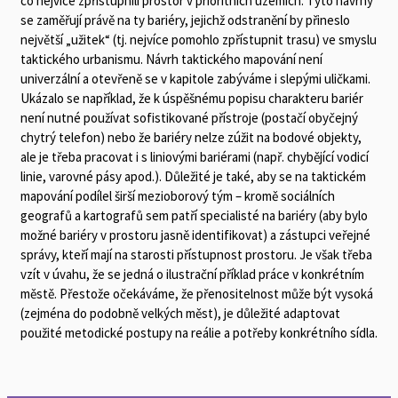
co nejvíce zpřístupnili prostor v prioritních územích. Tyto návrhy
se zaměřují právě na ty bariéry, jejichž odstranění by přineslo
největší „užitek“ (tj. nejvíce pomohlo zpřístupnit trasu) ve smyslu
taktického urbanismu. Návrh taktického mapování není
univerzální a otevřeně se v kapitole zabýváme i slepými uličkami.
Ukázalo se například, že k úspěšnému popisu charakteru bariér
není nutné používat sofistikované přístroje (postačí obyčejný
chytrý telefon) nebo že bariéry nelze zúžit na bodové objekty,
ale je třeba pracovat i s liniovými bariérami (např. chybějící vodicí
linie, varovné pásy apod.). Důležité je také, aby se na taktickém
mapování podílel širší mezioborový tým – kromě sociálních
geografů a kartografů sem patří specialisté na bariéry (aby bylo
možné bariéry v prostoru jasně identifikovat) a zástupci veřejné
správy, kteří mají na starosti přístupnost prostoru. Je však třeba
vzít v úvahu, že se jedná o ilustrační příklad práce v konkrétním
městě. Přestože očekáváme, že přenositelnost může být vysoká
(zejména do podobně velkých měst), je důležité adaptovat
použité metodické postupy na reálie a potřeby konkrétního sídla.