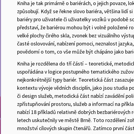
Kniha je tak primárně o bariérách, o jejich povaze, lok
způsobují. Když se řekne slovo bariéra, většina lidí s
bariéry pro uživatele či uživatelky vozíků v podobě 
představí, že bariérou mohou být i volně položené r
velké plochy čirého skla, zvonek bez vizuálního výst
časté oslovování, nabízení pomoci, neznalost jazyka, 
povědomí o tom, co vše může být chápáno jako bari
Kniha je rozdělena do tří částí – teoretické, metodic
uspořádána v logice postupného tematického zužová
nejkonkrétnější typy bariér. Teoretická část zasazuje 
kontextu vývoje vědních disciplín, jako jsou studia 
či design služeb, metodická část nabízí zavádění poli
zpřístupňování prostoru, služeb a informací na příkl
nabízí 18 příkladů relativně dobrých bezbariérových r
letech uskutečnily ve městě Brně. Toto rozdělení zo
množství cílových skupin čtenářů. Zatímco první část