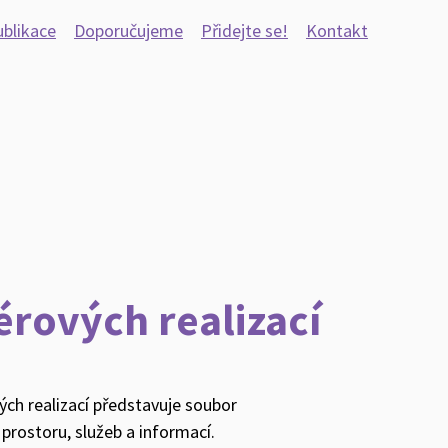
blikace
Doporučujeme
Přidejte se!
Kontakt
érových realizací
ých realizací představuje soubor
prostoru, služeb a informací.