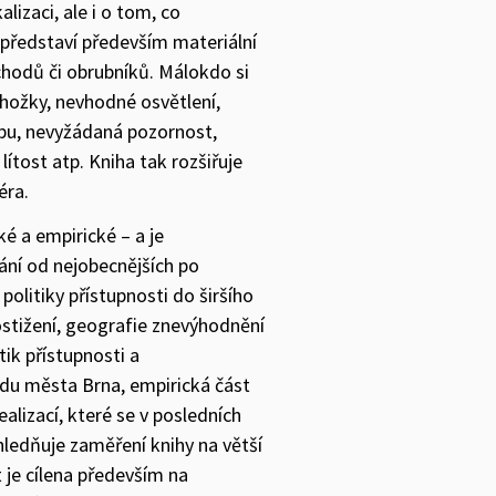
alizaci, ale i o tom, co
i představí především materiální
schodů či obrubníků. Málokdo si
ohožky, nevhodné osvětlení,
upu, nevyžádaná pozornost,
lítost atp. Kniha tak rozšiřuje
éra.
ké a empirické – a je
ní od nejobecnějších po
politiky přístupnosti do širšího
postižení, geografie znevýhodnění
tik přístupnosti a
adu města Brna, empirická část
ealizací, které se v posledních
hledňuje zaměření knihy na větší
 je cílena především na