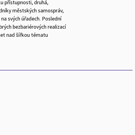
u přístupnosti, druhá,
ředníky městských samospráv,
ti na svých úřadech. Poslední
brých bezbariérových realizací
šlet nad šířkou tématu