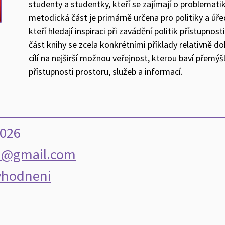
studenty a studentky, kteří se zajímají o problematik
metodická část je primárně určena pro politiky a ú
kteří hledají inspiraci při zavádění politik přístupnos
část knihy se zcela konkrétními příklady relativně do
cílí na nejširší možnou veřejnost, kterou baví přemý
přístupnosti prostoru, služeb a informací.
2026
i@gmail.com
yhodneni